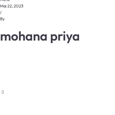
Mai 22, 2023
/
By
mohana priya
Wir freuen uns auf Ihre Anfrage.
© 2023 Sanli Tief- und Netzbau
Impressum
Datenschutzerklärung