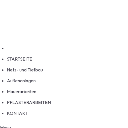
Skip
Welcome to HouseFix!
to
service@example.com
content
No 58A, Baltimore Street, USA
STARTSEITE
Netz- und Tiefbau
Außenanlagen
Mauerarbeiten
PFLASTERARBEITEN
KONTAKT
Menu