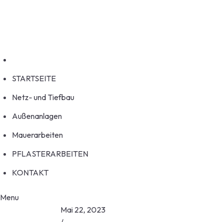
Welcome to HouseFix!
service@example.com
No 58A, Baltimore Street, USA
STARTSEITE
Netz- und Tiefbau
Außenanlagen
Mauerarbeiten
PFLASTERARBEITEN
KONTAKT
Menu
Mai 22, 2023