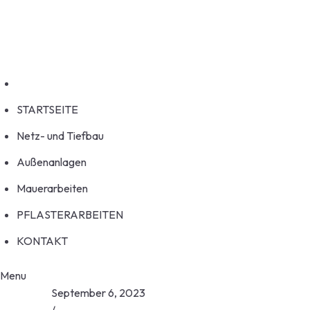
Welcome to HouseFix!
service@example.com
No 58A, Baltimore Street, USA
STARTSEITE
Netz- und Tiefbau
Außenanlagen
Mauerarbeiten
PFLASTERARBEITEN
KONTAKT
Menu
September 6, 2023