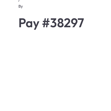
/
By
Pay #38297