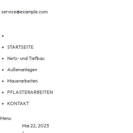
Welcome to HouseFix!
service@example.com
No 58A, Baltimore Street, USA
STARTSEITE
Netz- und Tiefbau
Außenanlagen
Mauerarbeiten
PFLASTERARBEITEN
KONTAKT
Menu
Mai 22, 2023