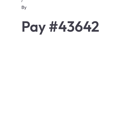
/
By
Pay #43642