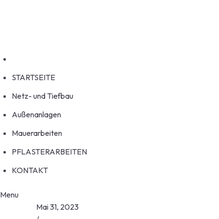
Welcome to HouseFix!
service@example.com
No 58A, Baltimore Street, USA
STARTSEITE
Netz- und Tiefbau
Außenanlagen
Mauerarbeiten
PFLASTERARBEITEN
KONTAKT
Menu
Mai 31, 2023