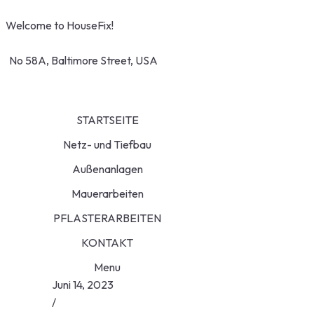
S
Welcome to HouseFix!
t
service@example.com
c
No 58A, Baltimore Street, USA
STARTSEITE
Netz- und Tiefbau
Außenanlagen
Mauerarbeiten
PFLASTERARBEITEN
KONTAKT
Menu
Juni 14, 2023
/