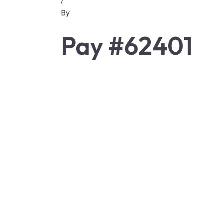
/
By
Pay #62401