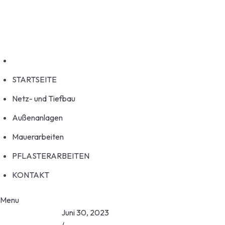
Welcome to HouseFix!
service@example.com
No 58A, Baltimore Street, USA
STARTSEITE
Netz- und Tiefbau
Außenanlagen
Mauerarbeiten
PFLASTERARBEITEN
KONTAKT
Menu
Juni 30, 2023