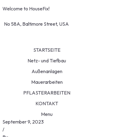
Skip
Welcome to HouseFix!
to
service@example.com
content
No 58A, Baltimore Street, USA
STARTSEITE
Netz- und Tiefbau
Außenanlagen
Mauerarbeiten
PFLASTERARBEITEN
KONTAKT
Menu
September 9, 2023
/